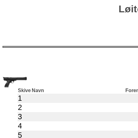
Løi
Skive
Navn
Fore
1
2
3
4
5