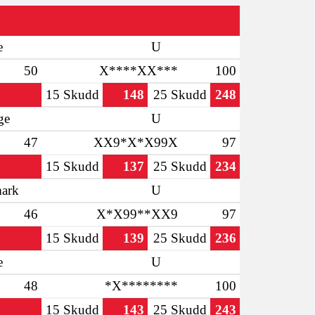
e
U
50
X****XX***
100
15 Skudd
148
25 Skudd
248
ge
U
47
XX9*X*X99X
97
15 Skudd
137
25 Skudd
234
ark
U
46
X*X99**XX9
97
15 Skudd
139
25 Skudd
236
e
U
48
*X********
100
15 Skudd
143
25 Skudd
243