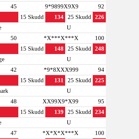
45
9*9899X9X9
92
15 Skudd
134
25 Skudd
226
e
U
50
*X***X***X
100
15 Skudd
148
25 Skudd
248
ge
U
42
*9*8XXX999
94
15 Skudd
131
25 Skudd
225
ark
U
48
XX99X9*X99
95
15 Skudd
139
25 Skudd
234
e
U
47
*X*X*X***X
100