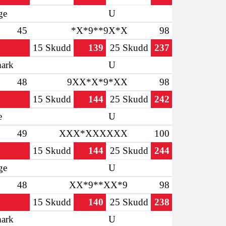
ge
U
45
*X*9**9X*X
98
15 Skudd
139
25 Skudd
237
ark
U
48
9XX*X*9*XX
98
15 Skudd
144
25 Skudd
242
e
U
49
XXX*XXXXXX
100
15 Skudd
144
25 Skudd
244
ge
U
48
XX*9**XX*9
98
15 Skudd
140
25 Skudd
238
ark
U