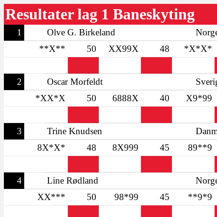
Resultater lag 1 Baneskyting
1
Olve G. Birkeland
Norg
**X**
50
XX99X
48
*X*X*
2
Oscar Morfeldt
Sveri
*XX*X
50
6888X
40
X9*99
3
Trine Knudsen
Danm
8X*X*
48
8X999
45
89**9
4
Line Rødland
Norg
XX***
50
98*99
45
**9*9