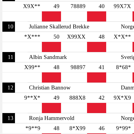
X9X**
49
78889
40
99X7X
10
Julianne Skallerud Brekke
Norg
*X***
50
X99XX
48
X*X**
11
Albin Sandmark
Sveri
X99**
48
98897
41
8*68*
12
Christian Bannow
Danm
9**X*
49
888X8
42
9X*X9
13
Ronja Hammervold
Norg
*9**9
48
8*X99
46
9*99*