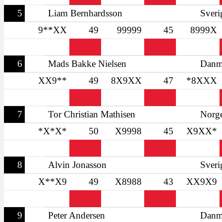
5
Liam Bernhardsson
Sveri
9**XX
49
99999
45
8999X
6
Mads Bakke Nielsen
Danm
XX9**
49
8X9XX
47
*8XXX
7
Tor Christian Mathisen
Norg
*X*X*
50
X9998
45
X9XX*
8
Alvin Jonasson
Sveri
X**X9
49
X8988
43
XX9X9
9
Peter Andersen
Danm