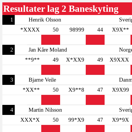
Resultater lag 2 Baneskyting
1
Henrik Olsson
Sveri
*XXXX
50
98999
44
X9X**
2
Jan Kåre Moland
Norg
**9**
49
X*XX9
49
X9XXX
3
Bjarne Veile
Danm
*XX**
50
X9**8
47
X9X99
4
Martin Nilsson
Sveri
XXX*X
50
99*X9
47
X9*9X