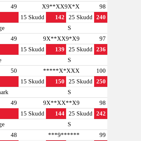
49
X9**XX9X*X
98
15 Skudd
142
25 Skudd
240
ge
S
49
9X**XX9*X9
97
15 Skudd
139
25 Skudd
236
e
S
50
*****X*XXX
100
15 Skudd
150
25 Skudd
250
ark
S
49
9X**XX**X9
98
15 Skudd
144
25 Skudd
242
ge
S
48
***9******
99