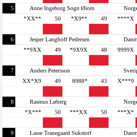
5
Anne Ingeborg Sogn Øiom
Norg
*XX**
50
*X9**
49
****X
6
Jesper Langhoff Pedersen
Danm
**9XX
49
*9X9X
48
9999X
7
Anders Petersson
Sveri
XX*X9
49
8988*
43
X***9
8
Rasmus Løberg
Norg
*X***
50
***XX
50
***X*
9
Lasse Tranegaard Sukstorf
Danm