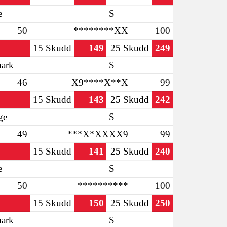
e
S
50
********XX
100
15 Skudd
149
25 Skudd
249
ark
S
46
X9****X**X
99
15 Skudd
143
25 Skudd
242
ge
S
49
***X*XXXX9
99
15 Skudd
141
25 Skudd
240
e
S
50
**********
100
15 Skudd
150
25 Skudd
250
ark
S