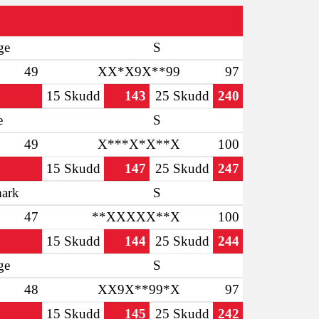
ge
S
49
XX*X9X**99
97
15 Skudd
143
25 Skudd
240
e
S
49
X***X*X**X
100
15 Skudd
147
25 Skudd
247
ark
S
47
**XXXXX**X
100
15 Skudd
144
25 Skudd
244
ge
S
48
XX9X**99*X
97
15 Skudd
145
25 Skudd
242