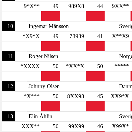
9*X**
49
989X8
44
9XX**
10
Ingemar Månsson
Sveri
*X9*X
49
78989
41
X**X9
11
Roger Nilsen
Norg
*XXXX
50
*XX*X
50
*****
12
Johnny Olsen
Danm
*X***
50
8XX98
45
XX9*X
13
Elin Åhlin
Sveri
XXX**
50
99X99
46
X99X*