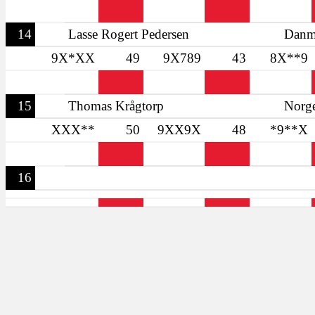
14
Lasse Rogert Pedersen
Danm
9X*XX
49
9X789
43
8X**9
15
Thomas Krågtorp
Norg
XXX**
50
9XX9X
48
*9**X
16