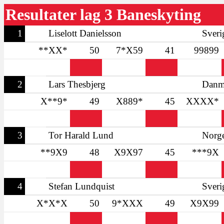
Resultater lag 3 Baneskyting
1
Liselott Danielsson
Sveri
**XX*
50
7*X59
41
99899
2
Lars Thesbjerg
Danm
X**9*
49
X889*
45
XXXX*
3
Tor Harald Lund
Norg
**9X9
48
X9X97
45
***9X
4
Stefan Lundquist
Sveri
X*X*X
50
9*XXX
49
X9X99