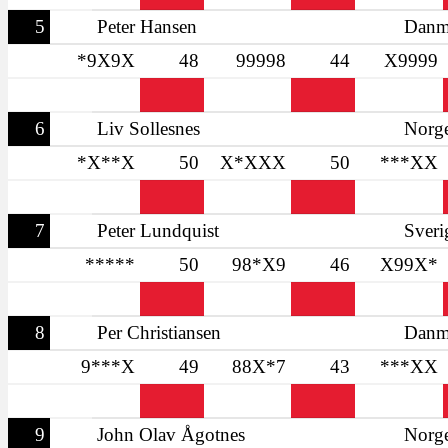
5
Peter Hansen
Danm
*9X9X
48
99998
44
X9999
6
Liv Sollesnes
Norg
*X**X
50
X*XXX
50
***XX
7
Peter Lundquist
Sveri
*****
50
98*X9
46
X99X*
8
Per Christiansen
Danm
9***X
49
88X*7
43
***XX
9
John Olav Ågotnes
Norg