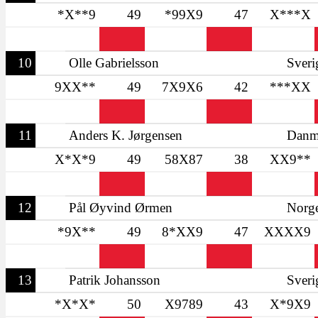
*X**9
49
*99X9
47
X***X
10
Olle Gabrielsson
Sveri
9XX**
49
7X9X6
42
***XX
11
Anders K. Jørgensen
Danm
X*X*9
49
58X87
38
XX9**
12
Pål Øyvind Ørmen
Norg
*9X**
49
8*XX9
47
XXXX9
13
Patrik Johansson
Sveri
*X*X*
50
X9789
43
X*9X9