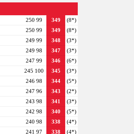
250 99
349
(8*)
250 99
349
(8*)
249 99
348
(3*)
249 98
347
(3*)
247 99
346
(6*)
245 100
345
(3*)
246 98
344
(5*)
247 96
343
(2*)
243 98
341
(3*)
242 98
340
(5*)
240 98
338
(4*)
241 97
338
(4*)