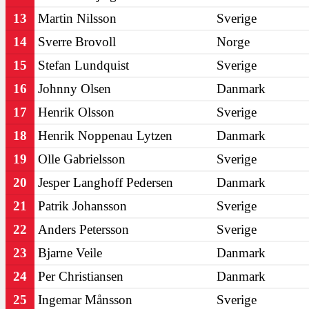
13
Martin Nilsson
Sverige
14
Sverre Brovoll
Norge
15
Stefan Lundquist
Sverige
16
Johnny Olsen
Danmark
17
Henrik Olsson
Sverige
18
Henrik Noppenau Lytzen
Danmark
19
Olle Gabrielsson
Sverige
20
Jesper Langhoff Pedersen
Danmark
21
Patrik Johansson
Sverige
22
Anders Petersson
Sverige
23
Bjarne Veile
Danmark
24
Per Christiansen
Danmark
25
Ingemar Månsson
Sverige