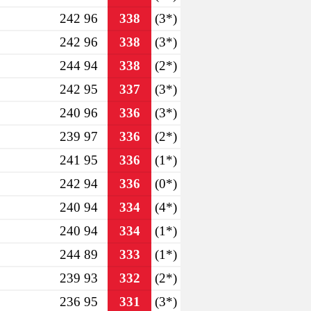
242 96
338
(3*)
242 96
338
(3*)
244 94
338
(2*)
242 95
337
(3*)
240 96
336
(3*)
239 97
336
(2*)
241 95
336
(1*)
242 94
336
(0*)
240 94
334
(4*)
240 94
334
(1*)
244 89
333
(1*)
239 93
332
(2*)
236 95
331
(3*)