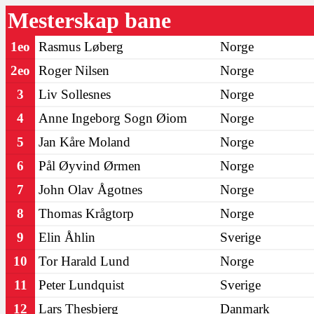
Mesterskap bane
1eo
Rasmus Løberg
Norge
2eo
Roger Nilsen
Norge
3
Liv Sollesnes
Norge
4
Anne Ingeborg Sogn Øiom
Norge
5
Jan Kåre Moland
Norge
6
Pål Øyvind Ørmen
Norge
7
John Olav Ågotnes
Norge
8
Thomas Krågtorp
Norge
9
Elin Åhlin
Sverige
10
Tor Harald Lund
Norge
11
Peter Lundquist
Sverige
12
Lars Thesbjerg
Danmark