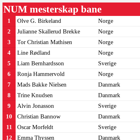
NUM mesterskap bane
1
Olve G. Birkeland
Norge
2
Julianne Skallerud Brekke
Norge
3
Tor Christian Mathisen
Norge
4
Line Rødland
Norge
5
Liam Bernhardsson
Sverige
6
Ronja Hammervold
Norge
7
Mads Bakke Nielsen
Danmark
8
Trine Knudsen
Danmark
9
Alvin Jonasson
Sverige
10
Christian Bannow
Danmark
11
Oscar Morfeldt
Sverige
12
Emma Thyssen
Danmark