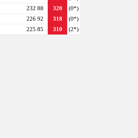
232 88
320
(0*)
226 92
318
(0*)
225 85
310
(2*)