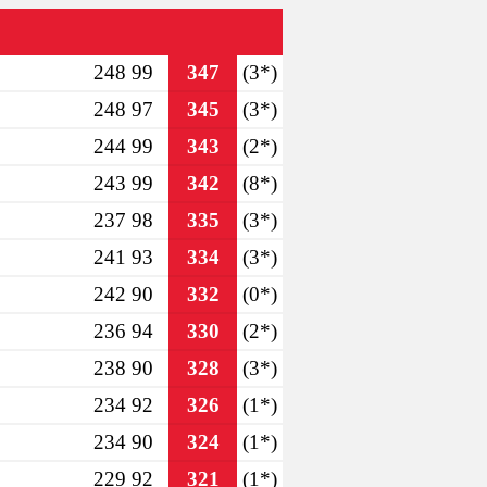
248 99
347
(3*)
248 97
345
(3*)
244 99
343
(2*)
243 99
342
(8*)
237 98
335
(3*)
241 93
334
(3*)
242 90
332
(0*)
236 94
330
(2*)
238 90
328
(3*)
234 92
326
(1*)
234 90
324
(1*)
229 92
321
(1*)