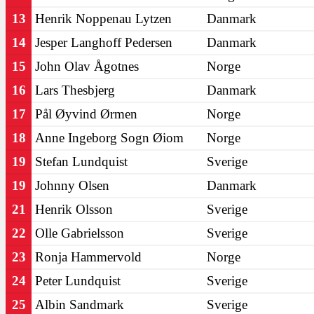
13
Henrik Noppenau Lytzen
Danmark
14
Jesper Langhoff Pedersen
Danmark
15
John Olav Ågotnes
Norge
16
Lars Thesbjerg
Danmark
17
Pål Øyvind Ørmen
Norge
18
Anne Ingeborg Sogn Øiom
Norge
19
Stefan Lundquist
Sverige
19
Johnny Olsen
Danmark
21
Henrik Olsson
Sverige
22
Olle Gabrielsson
Sverige
23
Ronja Hammervold
Norge
24
Peter Lundquist
Sverige
25
Albin Sandmark
Sverige