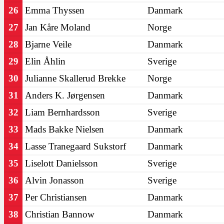
26
Emma Thyssen
Danmark
27
Jan Kåre Moland
Norge
28
Bjarne Veile
Danmark
29
Elin Åhlin
Sverige
30
Julianne Skallerud Brekke
Norge
31
Anders K. Jørgensen
Danmark
32
Liam Bernhardsson
Sverige
33
Mads Bakke Nielsen
Danmark
34
Lasse Tranegaard Sukstorf
Danmark
35
Liselott Danielsson
Sverige
36
Alvin Jonasson
Sverige
37
Per Christiansen
Danmark
38
Christian Bannow
Danmark