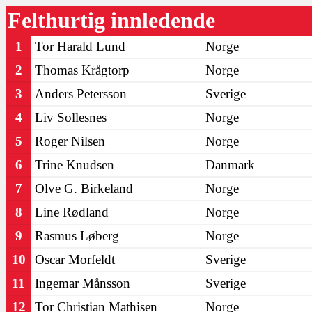
Felthurtig innledende
1
Tor Harald Lund
Norge
2
Thomas Krågtorp
Norge
3
Anders Petersson
Sverige
4
Liv Sollesnes
Norge
5
Roger Nilsen
Norge
6
Trine Knudsen
Danmark
7
Olve G. Birkeland
Norge
8
Line Rødland
Norge
9
Rasmus Løberg
Norge
10
Oscar Morfeldt
Sverige
11
Ingemar Månsson
Sverige
12
Tor Christian Mathisen
Norge