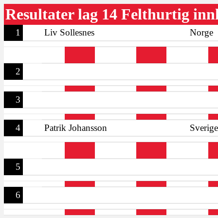
Resultater lag 14 Felthurtig in
1
Liv Sollesnes
Norge
2
3
4
Patrik Johansson
Sverige
5
6