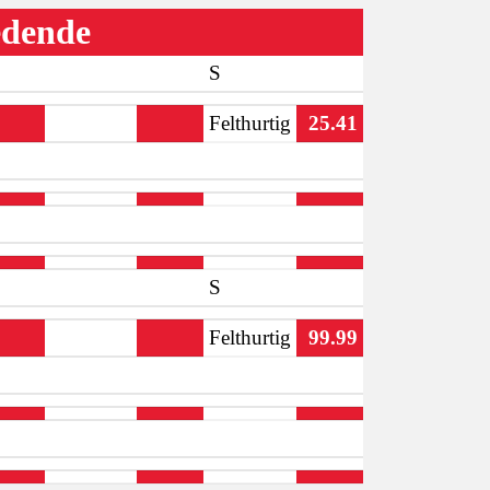
ledende
S
Felthurtig
25.41
S
Felthurtig
99.99