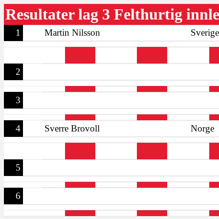
Resultater lag 3 Felthurtig inn
1
Martin Nilsson
Sverige
2
3
4
Sverre Brovoll
Norge
5
6