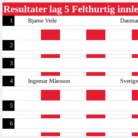
Resultater lag 5 Felthurtig inn
1
Bjarne Veile
Danma
2
3
4
Ingemar Månsson
Sverige
5
6