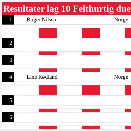
Resultater lag 10 Felthurtig due
1
Roger Nilsen
Norge
2
3
4
Line Rødland
Norge
5
6