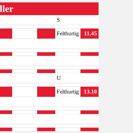
ller
S
Felthurtig
11.45
U
Felthurtig
13.10