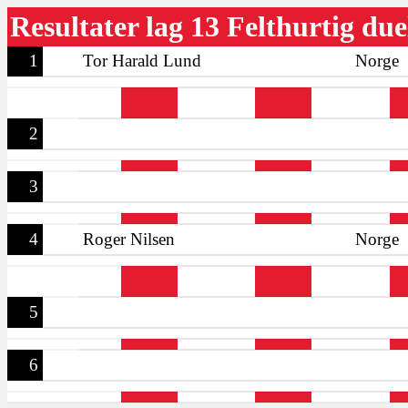
Resultater lag 13 Felthurtig due
1
Tor Harald Lund
Norge
2
3
4
Roger Nilsen
Norge
5
6