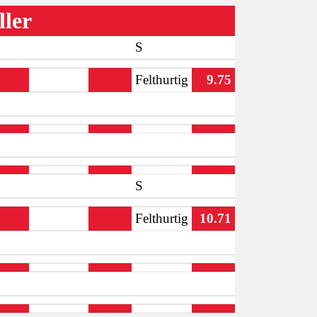
ller
S
Felthurtig
9.75
S
Felthurtig
10.71