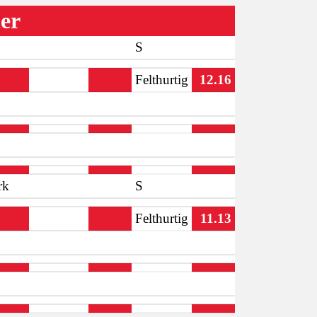
ler
S
Felthurtig
12.16
rk
S
Felthurtig
11.13