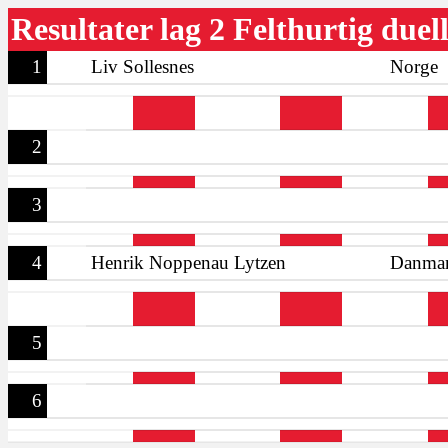
Resultater lag 2 Felthurtig duel
1
Liv Sollesnes
Norge
2
3
4
Henrik Noppenau Lytzen
Danma
5
6