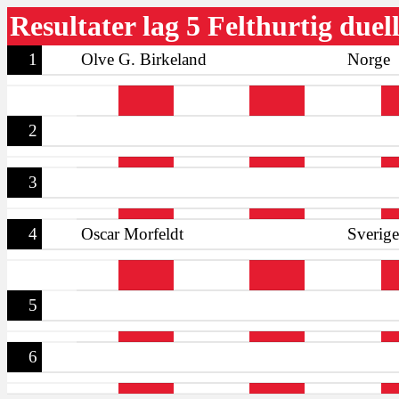
Resultater lag 5 Felthurtig duel
1
Olve G. Birkeland
Norge
2
3
4
Oscar Morfeldt
Sverige
5
6