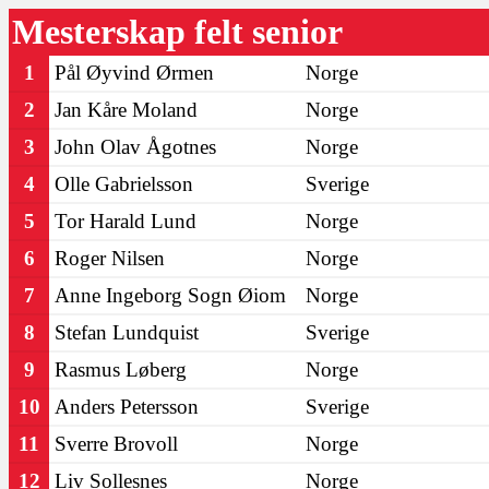
Mesterskap felt senior
1
Pål Øyvind Ørmen
Norge
2
Jan Kåre Moland
Norge
3
John Olav Ågotnes
Norge
4
Olle Gabrielsson
Sverige
5
Tor Harald Lund
Norge
6
Roger Nilsen
Norge
7
Anne Ingeborg Sogn Øiom
Norge
8
Stefan Lundquist
Sverige
9
Rasmus Løberg
Norge
10
Anders Petersson
Sverige
11
Sverre Brovoll
Norge
12
Liv Sollesnes
Norge