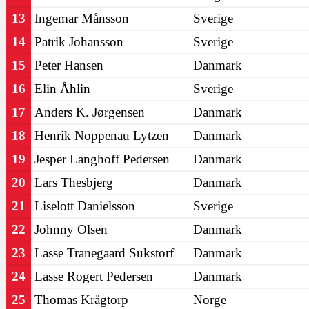
13
Ingemar Månsson
Sverige
14
Patrik Johansson
Sverige
15
Peter Hansen
Danmark
16
Elin Åhlin
Sverige
17
Anders K. Jørgensen
Danmark
18
Henrik Noppenau Lytzen
Danmark
19
Jesper Langhoff Pedersen
Danmark
20
Lars Thesbjerg
Danmark
21
Liselott Danielsson
Sverige
22
Johnny Olsen
Danmark
23
Lasse Tranegaard Sukstorf
Danmark
24
Lasse Rogert Pedersen
Danmark
25
Thomas Krågtorp
Norge