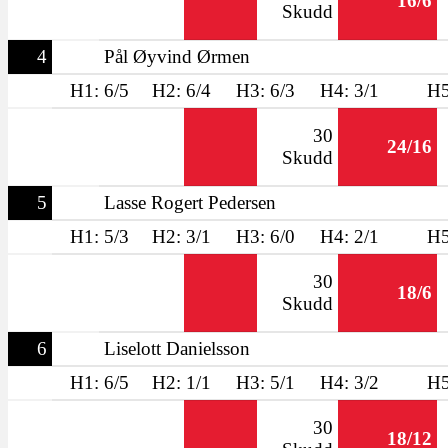
16/6
Skudd
4
Pål Øyvind Ørmen
H1: 6/5
H2: 6/4
H3: 6/3
H4: 3/1
H5
30
24/16
Skudd
5
Lasse Rogert Pedersen
H1: 5/3
H2: 3/1
H3: 6/0
H4: 2/1
H5
30
18/6
Skudd
6
Liselott Danielsson
H1: 6/5
H2: 1/1
H3: 5/1
H4: 3/2
H5
30
18/12