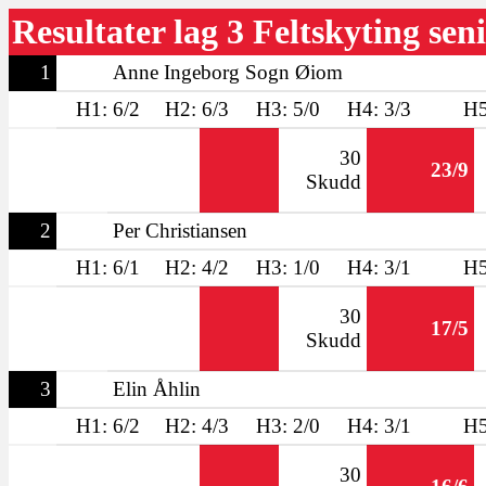
Resultater lag 3 Feltskyting sen
1
Anne Ingeborg Sogn Øiom
H1: 6/2
H2: 6/3
H3: 5/0
H4: 3/3
H5
30
23/9
Skudd
2
Per Christiansen
H1: 6/1
H2: 4/2
H3: 1/0
H4: 3/1
H5
30
17/5
Skudd
3
Elin Åhlin
H1: 6/2
H2: 4/3
H3: 2/0
H4: 3/1
H5
30