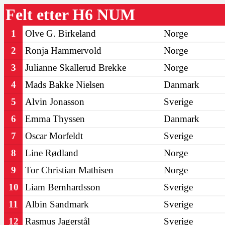
Felt etter H6 NUM
1
Olve G. Birkeland
Norge
2
Ronja Hammervold
Norge
3
Julianne Skallerud Brekke
Norge
4
Mads Bakke Nielsen
Danmark
5
Alvin Jonasson
Sverige
6
Emma Thyssen
Danmark
7
Oscar Morfeldt
Sverige
8
Line Rødland
Norge
9
Tor Christian Mathisen
Norge
10
Liam Bernhardsson
Sverige
11
Albin Sandmark
Sverige
12
Rasmus Jagerstål
Sverige